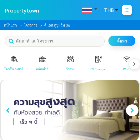
Propertytown
THB
หน้าแรก
โครงการ
ดิ เอส สุขุมวิท 36
ค้นหา
โควต้าต่างชาติ
คลับเฮ้าส์
วิวสวน
EV Charger
Wi-Fi