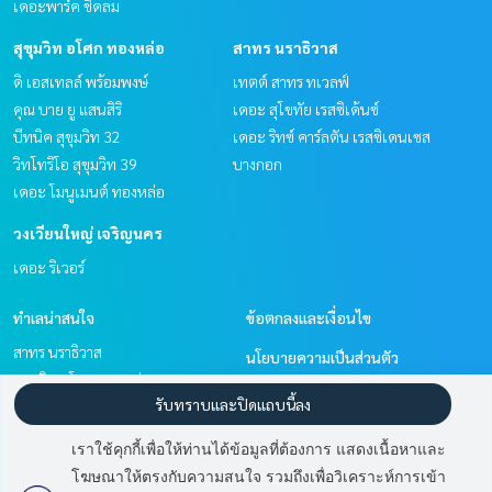
เดอะพาร์ค ชิดลม
สุขุมวิท อโศก ทองหล่อ
สาทร นราธิวาส
ดิ เอสเทลล์ พร้อมพงษ์
เทตต์ สาทร ทเวลฟ์
คุณ บาย ยู แสนสิริ
เดอะ สุโขทัย เรสซิเด้นซ์
บีทนิค สุขุมวิท 32
เดอะ ริทซ์ คาร์ลตัน เรสซิเดนเซส
วิทโทริโอ สุขุมวิท 39
บางกอก
เดอะ โมนูเมนต์ ทองหล่อ
วงเวียนใหญ่ เจริญนคร
เดอะ ริเวอร์
ทำเลน่าสนใจ
ข้อตกลงและเงื่อนไข
สาทร นราธิวาส
นโยบายความเป็นส่วนตัว
สุขุมวิท อโศก ทองหล่อ
เกี่ยวกับเรา
รับทราบและปิดแถบนี้ลง
พัฒนาการ ศรีนครินทร์
วงเวียนใหญ่ เจริญนคร
วิธีการฝากขาย-เช่า
เราใช้คุกกี้เพื่อให้ท่านได้ข้อมูลที่ต้องการ แสดงเนื้อหาและ
วิทยุ ชิดลม หลังสวน
ติดต่อ
โฆษณาให้ตรงกับความสนใจ รวมถึงเพื่อวิเคราะห์การเข้า