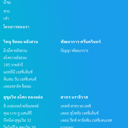
บ้าน
ขาย
เช่า
โครงการของเรา
วิทยุ ชิดลม หลังสวน
พัฒนาการ ศรีนครินทร์
มิวนีค หลังสวน
ปัญญา พัฒนาการ
สโคป หลังสวน
185 ราชดำริ
แอทธินี เรสซิเด้นซ์
ต้นสน วัน เรสซิเดนซ์
เดอะพาร์ค ชิดลม
สุขุมวิท อโศก ทองหล่อ
สาทร นราธิวาส
ดิ เอสเทลล์ พร้อมพงษ์
เทตต์ สาทร ทเวลฟ์
คุณ บาย ยู แสนสิริ
เดอะ สุโขทัย เรสซิเด้นซ์
บีทนิค สุขุมวิท 32
เดอะ ริทซ์ คาร์ลตัน เรสซิเดนเซส
วิทโทริโอ สุขุมวิท 39
บางกอก