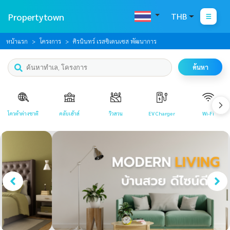
Propertytown
THB
หน้าแรก
โครงการ
ศิรนินทร์ เรสซิเดนเซส พัฒนาการ
ค้นหา
โควต้าต่างชาติ
คลับเฮ้าส์
วิวสวน
EV Charger
Wi-Fi