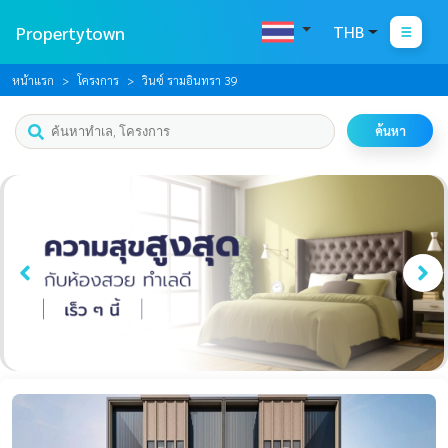
Propertytown
THB
หน้าแรก
โครงการ
วินซ์ รามอินทรา 39
ค้นหา