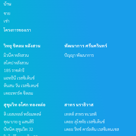
บ้าน
ขาย
เช่า
โครงการของเรา
วิทยุ ชิดลม หลังสวน
พัฒนาการ ศรีนครินทร์
มิวนีค หลังสวน
ปัญญา พัฒนาการ
สโคป หลังสวน
185 ราชดำริ
แอทธินี เรสซิเด้นซ์
ต้นสน วัน เรสซิเดนซ์
เดอะพาร์ค ชิดลม
สุขุมวิท อโศก ทองหล่อ
สาทร นราธิวาส
ดิ เอสเทลล์ พร้อมพงษ์
เทตต์ สาทร ทเวลฟ์
คุณ บาย ยู แสนสิริ
เดอะ สุโขทัย เรสซิเด้นซ์
บีทนิค สุขุมวิท 32
เดอะ ริทซ์ คาร์ลตัน เรสซิเดนเซส