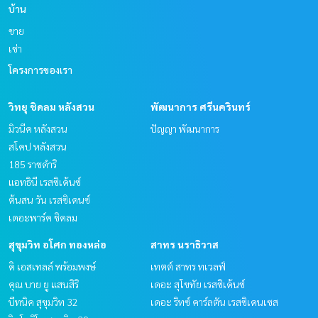
บ้าน
ขาย
เช่า
โครงการของเรา
วิทยุ ชิดลม หลังสวน
พัฒนาการ ศรีนครินทร์
มิวนีค หลังสวน
ปัญญา พัฒนาการ
สโคป หลังสวน
185 ราชดำริ
แอทธินี เรสซิเด้นซ์
ต้นสน วัน เรสซิเดนซ์
เดอะพาร์ค ชิดลม
สุขุมวิท อโศก ทองหล่อ
สาทร นราธิวาส
ดิ เอสเทลล์ พร้อมพงษ์
เทตต์ สาทร ทเวลฟ์
คุณ บาย ยู แสนสิริ
เดอะ สุโขทัย เรสซิเด้นซ์
บีทนิค สุขุมวิท 32
เดอะ ริทซ์ คาร์ลตัน เรสซิเดนเซส