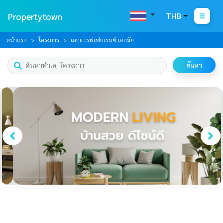
Propertytown
THB
หน้าแรก
โครงการ
เดอะ เรฟเฟอเรนซ์ เอกมัย
ค้นหา