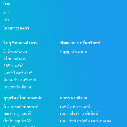
บ้าน
ขาย
เช่า
โครงการของเรา
วิทยุ ชิดลม หลังสวน
พัฒนาการ ศรีนครินทร์
มิวนีค หลังสวน
ปัญญา พัฒนาการ
สโคป หลังสวน
185 ราชดำริ
แอทธินี เรสซิเด้นซ์
ต้นสน วัน เรสซิเดนซ์
เดอะพาร์ค ชิดลม
สุขุมวิท อโศก ทองหล่อ
สาทร นราธิวาส
ดิ เอสเทลล์ พร้อมพงษ์
เทตต์ สาทร ทเวลฟ์
คุณ บาย ยู แสนสิริ
เดอะ สุโขทัย เรสซิเด้นซ์
บีทนิค สุขุมวิท 32
เดอะ ริทซ์ คาร์ลตัน เรสซิเดนเซส