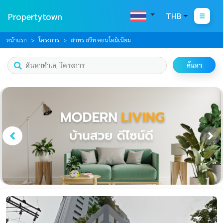
Propertytown
THB
หน้าแรก
โครงการ
สาทร สวีท คอนโดมิเนียม
ค้นหา