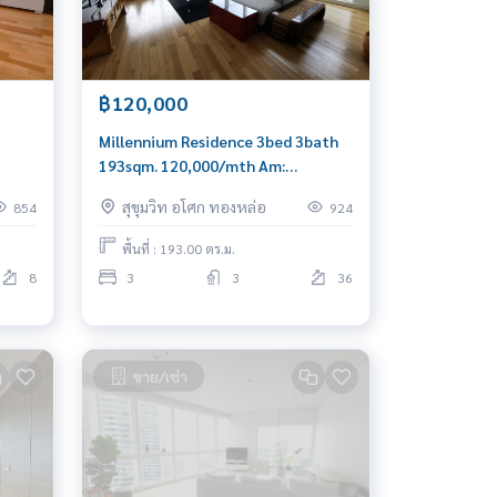
฿120,000
Millennium Residence 3bed 3bath
193sqm. 120,000/mth Am:
0656199198
สุขุมวิท อโศก ทองหล่อ
854
924
88
พื้นที่ : 193.00 ตร.ม.
8
3
3
36
ขาย/เช่า