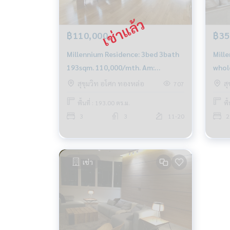
฿110,000
฿35
Millennium Residence: 3bed 3bath
Mill
193sqm. 110,000/mth. Am:
whol
0656199198
350,
สุขุมวิท อโศก ทองหล่อ
ส
707
พื้นที่ : 193.00 ตร.ม.
พื
3
3
11-20
2
เช่า