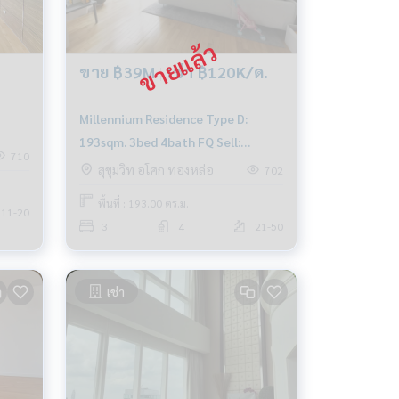
ขาย ฿39M
|
เช่า ฿120K/ด.
Millennium Residence Type D:
193sqm. 3bed 4bath FQ Sell:
710
39,000,000 Rent: 120,000/mth. Am:
สุขุมวิท อโศก ทองหล่อ
702
0656199198
พื้นที่ : 193.00 ตร.ม.
11-20
3
4
21-50
เช่า