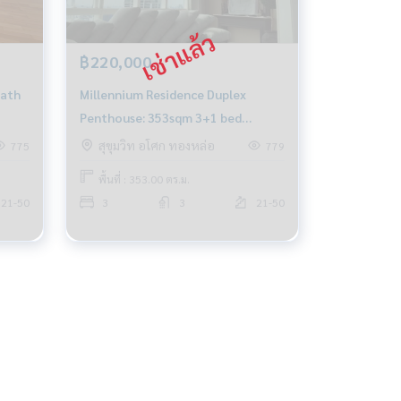
฿220,000
Millennium Residence Duplex
Penthouse: 353sqm 3+1 bed
220,000/mth Am: 0656199198
สุขุมวิท อโศก ทองหล่อ
775
779
พื้นที่ : 353.00 ตร.ม.
21-50
3
3
21-50