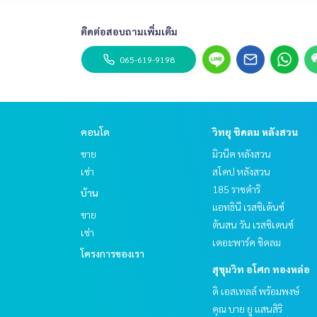
ติดต่อสอบถามเพิ่มเติม
065-619-9198
คอนโด
วิทยุ ชิดลม หลังสวน
ขาย
มิวนีค หลังสวน
เช่า
สโคป หลังสวน
185 ราชดำริ
บ้าน
แอทธินี เรสซิเด้นซ์
ขาย
ต้นสน วัน เรสซิเดนซ์
เช่า
เดอะพาร์ค ชิดลม
โครงการของเรา
สุขุมวิท อโศก ทองหล่อ
ดิ เอสเทลล์ พร้อมพงษ์
คุณ บาย ยู แสนสิริ