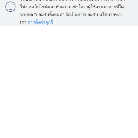
ใช้งานเว็บไซต์และทำความเข้าใจว่าผู้ใช้งานมาจากที่ใด
185 ราชดำริ
หากกด “ยอมรับทั้งหมด” ถือเป็นการยอมรับ นโยบายของ
แอทธินี เรสซิเด้นซ์
เรา
การตั้งค่าคุกกี้
ต้นสน วัน เรสซิเดนซ์
เดอะพาร์ค ชิดลม
สุขุมวิท อโศก ทองหล่อ
สาทร นราธิวาส
ดิ เอสเทลล์ พร้อมพงษ์
เทตต์ สาทร ทเวลฟ์
คุณ บาย ยู แสนสิริ
เดอะ สุโขทัย เรสซิเด้นซ์
บีทนิค สุขุมวิท 32
เดอะ ริทซ์ คาร์ลตัน เรสซิเดนเซส
วิทโทริโอ สุขุมวิท 39
บางกอก
เดอะ โมนูเมนต์ ทองหล่อ
วงเวียนใหญ่ เจริญนคร
เดอะ ริเวอร์
ทำเลน่าสนใจ
ข้อตกลงและเงื่อนไข
สุขุมวิท อโศก ทองหล่อ
นโยบายความเป็นส่วนตัว
วิทยุ ชิดลม หลังสวน