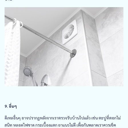
9. อื่นๆ
ดีเทลอื่นๆ อาจปรากฏหลังจากเราตรวจรับบ้านไปแล้ว เช่น ตะปูที่ตอกไม่
สนิท หลอดไฟขาด กระเบื้องแตก ยาแนวไม่ดี เพื่อกันพลาดเราควรเช็ค