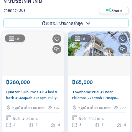
ทั่วประเทศไทย
รายการ (30)
Share
เรียงตาม : ประกาศล่าสุด
เช่า
เช่า
฿280,000
฿65,000
Quarter Sukhumvit 31: 4 bed 5
Townhome Pridi 31 near
bath 41.6sqwah 425sqm. Fully
Ekkamai: 27sqwah 178sqm.
Furnished Rent: 280,000/mth
65,000/mth. Am: 0656199198
สุขุมวิท อโศก ทองหล่อ
สุขุมวิท อโศก ทองหล่อ
147
222
Sell: 79,000,000 Am:
0656199198
พื้นที่ : 41.60 ตร.ว.
พื้นที่ : 27.00 ตร.ว.
4
5
4
3
3
4