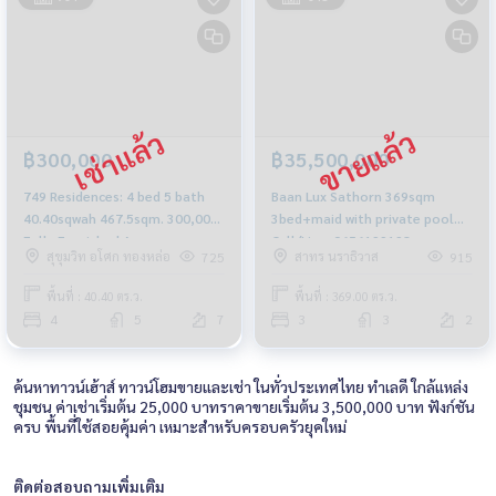
฿300,000
฿35,500,000
749 Residences: 4 bed 5 bath
Baan Lux Sathorn 369sqm
40.40sqwah 467.5sqm. 300,000
3bed+maid with private pool
Fully Furnished Am:
Call/Line: 0656199198
สุขุมวิท อโศก ทองหล่อ
สาทร นราธิวาส
725
915
0656199198
Whatsapp/Wechat: 0849429988
พื้นที่ : 40.40 ตร.ว.
พื้นที่ : 369.00 ตร.ว.
4
5
7
3
3
2
ค้นหาทาวน์เฮ้าส์ ทาวน์โฮมขายและเช่า ในทั่วประเทศไทย ทำเลดี ใกล้แหล่ง
ชุมชน ค่าเช่าเริ่มต้น 25,000 บาทราคาขายเริ่มต้น 3,500,000 บาท ฟังก์ชัน
ครบ พื้นที่ใช้สอยคุ้มค่า เหมาะสำหรับครอบครัวยุคใหม่
ติดต่อสอบถามเพิ่มเติม