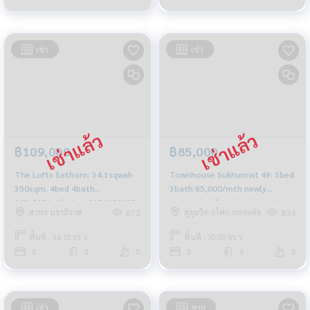
เช่า
เช่า
฿109,000
฿85,000
The Lofts Sathorn: 34.1sqwah
Townhouse Sukhumvit 49: 3bed
350sqm. 4bed 4bath
3bath 85,000/mth newly
109,000/mth. Am: 0656199198
renovated double volume Am:
สาทร นราธิวาส
สุขุมวิท อโศก ทองหล่อ
673
834
0656199198
พื้นที่ : 34.10 ตร.ว.
พื้นที่ : 30.00 ตร.ว.
4
4
5
3
3
3
เช่า
ขาย