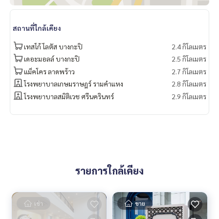
#krungthepkreetha #กรุงเทพกรีฑา
#propertytown
สถานที่ใกล้เคียง
เทสโก้ โลตัส บางกะปิ
2.4 กิโลเมตร
เดอะมอลล์ บางกะปิ
2.5 กิโลเมตร
แม็คโคร ลาดพร้าว
2.7 กิโลเมตร
โรงพยาบาลเกษมราษฎร์ รามคำแหง
2.8 กิโลเมตร
โรงพยาบาลสมิติเวช ศรีนครินทร์
2.9 กิโลเมตร
รายการใกล้เคียง
เช่า
ขาย