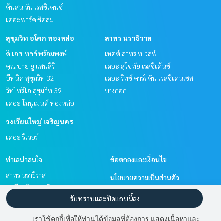
ต้นสน วัน เรสซิเดนซ์
เดอะพาร์ค ชิดลม
สุขุมวิท อโศก ทองหล่อ
สาทร นราธิวาส
ดิ เอสเทลล์ พร้อมพงษ์
เทตต์ สาทร ทเวลฟ์
คุณ บาย ยู แสนสิริ
เดอะ สุโขทัย เรสซิเด้นซ์
บีทนิค สุขุมวิท 32
เดอะ ริทซ์ คาร์ลตัน เรสซิเดนเซส
วิทโทริโอ สุขุมวิท 39
บางกอก
เดอะ โมนูเมนต์ ทองหล่อ
วงเวียนใหญ่ เจริญนคร
เดอะ ริเวอร์
ทำเลน่าสนใจ
ข้อตกลงและเงื่อนไข
สาทร นราธิวาส
นโยบายความเป็นส่วนตัว
วงเวียนใหญ่ เจริญนคร
เกี่ยวกับเรา
รับทราบและปิดแถบนี้ลง
พัฒนาการ ศรีนครินทร์
วิทยุ ชิดลม หลังสวน
วิธีการฝากขาย-เช่า
เราใช้คุกกี้เพื่อให้ท่านได้ข้อมูลที่ต้องการ แสดงเนื้อหาและ