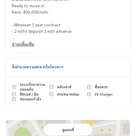
Ready to move in
Rent: 400,000/mth.
- Minimum 1 year contract
- 2 mths deposit 1 mth advance
Call/Line: Am
0656199198
อ่านเพิ่มเติม
https://line.me/ti/p/_MXfrDHcUp
Whatsapp/Wechat:
0849429988
สิ่งอำนวยความสะดวกในโครงการ
#narasirikrungthepkreetha #narasirikrungthepkreethafors
ell
#houseforsellkrungthepkreetha
ระบบรักษาความ
คลับเฮาส์
ที่จอดรถ
#houseforsellnearbrightoncollege
ปลอดภัย
ฟิตเนส / ยิม
สวนขนาดย่อม
EV Charger
#houseforrentkrungthepkreetha
ชอบออกกำลัง
#houseforrentnearinternationalschool
#houseforrentnearbrightoninternationalschool
#houseforrentnearwellingtoninternationalschool
#narasirikrungthepkreethaforrent
#นาราสิริกรุงเทพกรีฑา
ดูแผนที่
#ขายนาราสิริกรุงเทพกรีฑา #เช่านาราสิริกรุงเทพกรีฑา