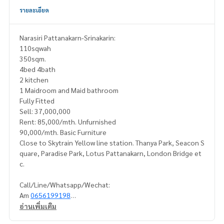
รายละเอียด
Narasiri Pattanakarn-Srinakarin:
110sqwah
350sqm.
4bed 4bath
2 kitchen
1 Maidroom and Maid bathroom
Fully Fitted
Sell: 37,000,000
Rent: 85,000/mth. Unfurnished
90,000/mth. Basic Furniture
Close to Skytrain Yellow line station. Thanya Park, Seacon S
quare, Paradise Park, Lotus Pattanakarn, London Bridge et
c.
Call/Line/Whatsapp/Wechat:
Am
0656199198
https://line.me/ti/p/_MXfrDHcUp
อ่านเพิ่มเติม