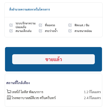
#narasiripattanakarn #narasiripattanakarnsrinakarin
#houseforrentpattanakarn #houseforrentsrinakarin
สิ่งอำนวยความสะดวกในโครงการ
#houseforsellpattanakarn #houseforrentpattannakarn
#นาราสิริพัฒนาการ #นาราสิริพัฒนาการศรีณครินทร์
#ขายบ้านพัฒนาการ #ขายบ้านพัฒนาการศรีณครินทร์
ระบบรักษาความ
ที่จอดรถ
ฟิตเนส / ยิม
#propertytown
ปลอดภัย
สนามเด็กเล่น
สระว่ายน้ำ
สวนขนาดย่อม
ขายแล้ว
สถานที่ใกล้เคียง
เทสโก้ โลตัส​ พัฒนาการ
1.2 กิโลเมตร
โรงพยาบาลสมิติเวช ศรีนครินทร์
2.4 กิโลเมตร