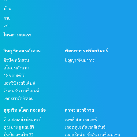
บ้าน
ขาย
เช่า
โครงการของเรา
วิทยุ ชิดลม หลังสวน
พัฒนาการ ศรีนครินทร์
มิวนีค หลังสวน
ปัญญา พัฒนาการ
สโคป หลังสวน
185 ราชดำริ
แอทธินี เรสซิเด้นซ์
ต้นสน วัน เรสซิเดนซ์
เดอะพาร์ค ชิดลม
สุขุมวิท อโศก ทองหล่อ
สาทร นราธิวาส
ดิ เอสเทลล์ พร้อมพงษ์
เทตต์ สาทร ทเวลฟ์
คุณ บาย ยู แสนสิริ
เดอะ สุโขทัย เรสซิเด้นซ์
บีทนิค สุขุมวิท 32
เดอะ ริทซ์ คาร์ลตัน เรสซิเดนเซส