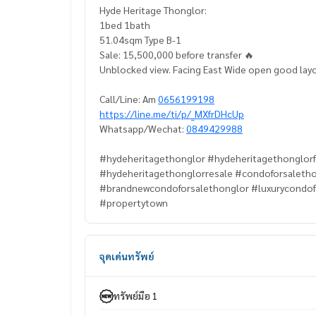
Hyde Heritage Thonglor:
1bed 1bath
51.04sqm Type B-1
Sale: 15,500,000 before transfer 🔥
Unblocked view. Facing East Wide open good lay
Call/Line: Am
0656199198
https://line.me/ti/p/_MXfrDHcUp
Whatsapp/Wechat:
0849429988
#hydeheritagethonglor #hydeheritagethonglorf
#hydeheritagethonglorresale #condoforsaleth
#brandnewcondoforsalethonglor #luxurycondof
#propertytown
จุดเด่นทรัพย์
ทรัพย์มือ 1