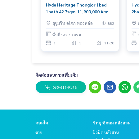
Hyde Heritage Thonglor 1bed
Hyd
1bath 42.7sqm. 11,900,000 Am:
2ba
0656199198
065
สุขุมวิท อโศก ทองหล่อ
882
พื้นที่ : 42.70 ตร.ม.
1
1
11-20
ติดต่อสอบถามเพิ่มเติม
065-619-9198
คอนโด
วิทยุ ชิดลม หลังสวน
ขาย
มิวนีค หลังสวน