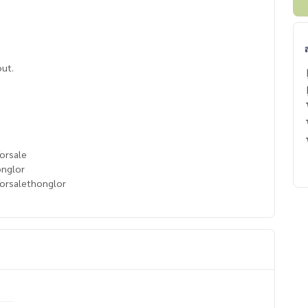
out.
orsale
onglor
orsalethonglor