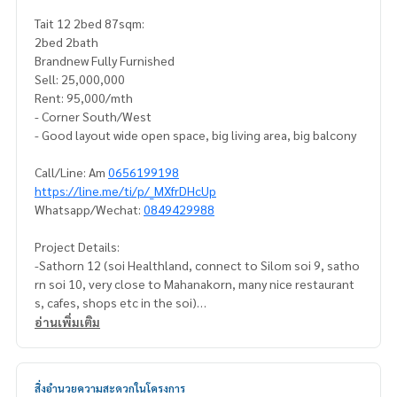
Tait 12 2bed 87sqm:
2bed 2bath
Brandnew Fully Furnished
Sell: 25,000,000
Rent: 95,000/mth
- Corner South/West
- Good layout wide open space, big living area, big balcony
Call/Line: Am
0656199198
https://line.me/ti/p/_MXfrDHcUp
Whatsapp/Wechat:
0849429988
Project Details:
-Sathorn 12 (soi Healthland, connect to Silom soi 9, satho
rn soi 10, very close to Mahanakorn, many nice restaurant
s, cafes, shops etc in the soi)
-160 meter to BTS St Louis
อ่านเพิ่มเติม
-238 units only
-Pet Friendly
-Conventional Parking 90%
สิ่งอำนวยความสะดวกในโครงการ
-Concierge Service