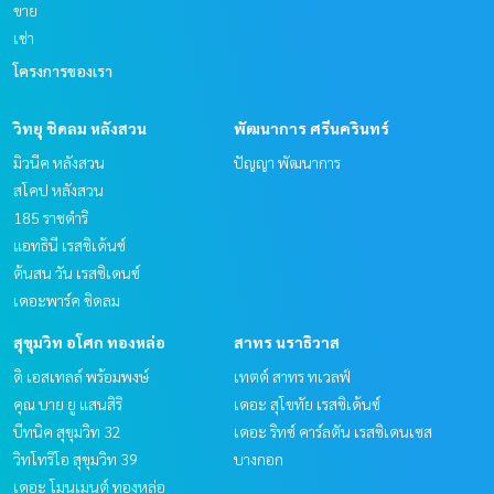
ขาย
เช่า
โครงการของเรา
วิทยุ ชิดลม หลังสวน
พัฒนาการ ศรีนครินทร์
มิวนีค หลังสวน
ปัญญา พัฒนาการ
สโคป หลังสวน
185 ราชดำริ
แอทธินี เรสซิเด้นซ์
ต้นสน วัน เรสซิเดนซ์
เดอะพาร์ค ชิดลม
สุขุมวิท อโศก ทองหล่อ
สาทร นราธิวาส
ดิ เอสเทลล์ พร้อมพงษ์
เทตต์ สาทร ทเวลฟ์
คุณ บาย ยู แสนสิริ
เดอะ สุโขทัย เรสซิเด้นซ์
บีทนิค สุขุมวิท 32
เดอะ ริทซ์ คาร์ลตัน เรสซิเดนเซส
วิทโทริโอ สุขุมวิท 39
บางกอก
เดอะ โมนูเมนต์ ทองหล่อ