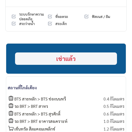
-Floor to Ceiling 3 meter (3.15 meter on 21+Fl)
-Smeg, Kasch, Art DNA appliances.
ระบบรักษาความ
ที่จอดรถ
ฟิตเนส / ยิม
-Full Height mirrors
ปลอดภัย
สระว่ายน้ำ
สระเด็ก
-VRV air condition system with no Air Compressor
-Single Corridor
- lots of facilities, 5 Floor for facilities
-Common fee 110bht./sqm. Sinking Fund 900 bht./sqm.
-Pet Deposit 5,000, Dog service fee 3,500/yr
เช่าแล้ว
#tait12 #tait12forsell
#condoforsalesathorn #condoforsellsathorn
#petfriendlycondoforsalesathorn #petcriendlycondoforse
llsathorn
#petfriendlycondo #luxurycondoforsalesathorn #luxuryco
สถานที่ใกล้เคียง
ndoforsellsathorn
#luxurycondosathornnearbts
BTS สายหลัก > BTS ช่องนนทรี
0.4 กิโลเมตร
#propertytown
รถ BRT > BRT สาทร
0.5 กิโลเมตร
BTS สายหลัก > BTS สุรศักดิ์
0.6 กิโลเมตร
รถ BRT > BRT อาคารสงเคราะห์
1.0 กิโลเมตร
เซ็นทรัล สีลมคอมเพล็กซ์
1.2 กิโลเมตร