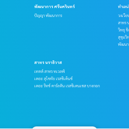
พัฒนาการ ศรีนครินทร์
ทำเลน
ปัญญา พัฒนาการ
วงเวีย
สาทร น
วิทยุ 
สุขุมว
พัฒนาก
สาทร นราธิวาส
เทตต์ สาทร ทเวลฟ์
เดอะ สุโขทัย เรสซิเด้นซ์
เดอะ ริทซ์ คาร์ลตัน เรสซิเดนเซส บางกอก