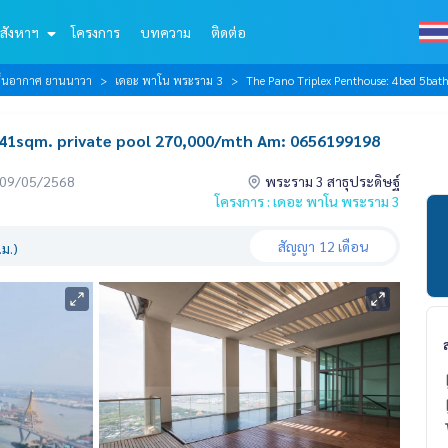
สังหาฯ
โครงการ
บทความ
ติดต่อ
 เย็นอากาศ ยานนาวา
เดอะ พาโน พระราม 3
The Pano Triplex Penthouse: 4bed 5b
541sqm. private pool 270,000/mth Am: 0656199198
่อ 09/05/2568
พระราม 3 สาธุประดิษฐ์
โครงการ : เดอะ พาโน พระราม 3
สัญญา
12 เดือน
ม.)