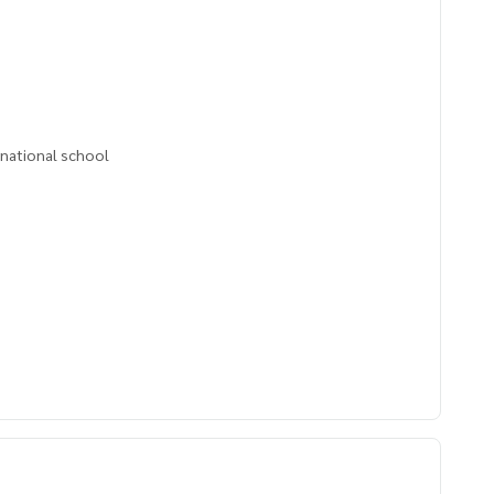
rnational school
tepool