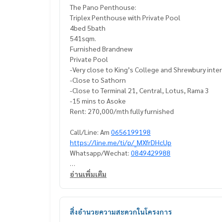
The Pano Penthouse:
Triplex Penthouse with Private Pool
4bed 5bath
541sqm.
Furnished Brandnew
Private Pool
-Very close to King’s College and Shrewbury inte
-Close to Sathorn
-Close to Terminal 21, Central, Lotus, Rama 3
-15 mins to Asoke
Rent: 270,000/mth fully furnished
Call/Line: Am
0656199198
https://line.me/ti/p/_MXfrDHcUp
Whatsapp/Wechat:
0849429988
#thepano #thepano3bedforsale
อ่านเพิ่มเติม
#thepanoforrent #villaforrentrama3
#thepanopenthouse #penthouseforrent
#penthousewithprivatepoolforrent
สิ่งอำนวยความสะดวกในโครงการ
#villaforrentnearsathorn #villaforrentwithpriva