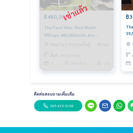
฿480,000
฿3
The
The Pano Villa: 7bed 9bath
39,
995sqm. 480,000/mth. Am:
0656199198
พระราม 3 สาธุประดิษฐ์
889
พื้นที่ : 995.00 ตร.ม.
7
มากกว่า 5
1-4
ติดต่อสอบถามเพิ่มเติม
065-619-9198