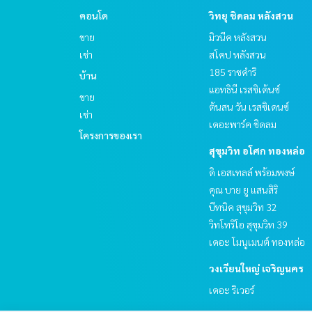
คอนโด
วิทยุ ชิดลม หลังสวน
ขาย
มิวนีค หลังสวน
เช่า
สโคป หลังสวน
185 ราชดำริ
บ้าน
แอทธินี เรสซิเด้นซ์
ขาย
ต้นสน วัน เรสซิเดนซ์
เช่า
เดอะพาร์ค ชิดลม
โครงการของเรา
สุขุมวิท อโศก ทองหล่อ
ดิ เอสเทลล์ พร้อมพงษ์
คุณ บาย ยู แสนสิริ
บีทนิค สุขุมวิท 32
วิทโทริโอ สุขุมวิท 39
เดอะ โมนูเมนต์ ทองหล่อ
วงเวียนใหญ่ เจริญนคร
เดอะ ริเวอร์