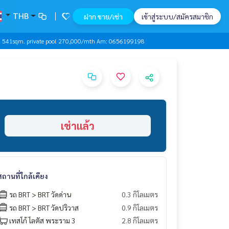
THB
ฝาก ขาย/เช่า
เข้าสู่ระบบ/สมัครสมาชิก
ath 541sqm. private pool 270,000/mth Am: 0656199198
เช่าแล้ว
สถานที่ใกล้เคียง
รถ BRT > BRT วัดด่าน
0.3 กิโลเมตร
รถ BRT > BRT วัดปริวาส
0.9 กิโลเมตร
เทสโก้ โลตัส พระราม 3
2.8 กิโลเมตร