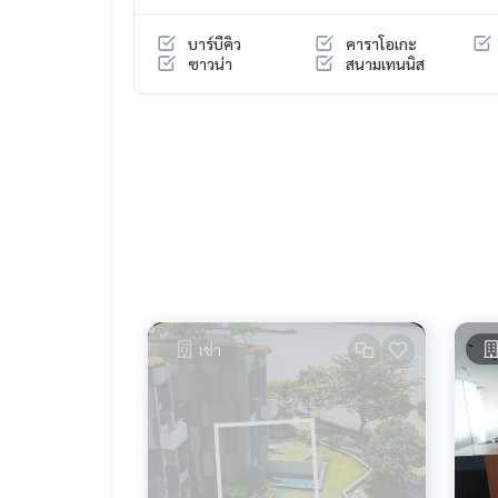
#thepanoforsale #condorama3forsale
#3bedcondorama3forsale #3bedcondonearKing'
บาร์บีคิว
คาราโอเกะ
#riverviewcondoforsale #luxurycondorama3
ซาวน่า
สนามเทนนิส
#propertytown
เช่า