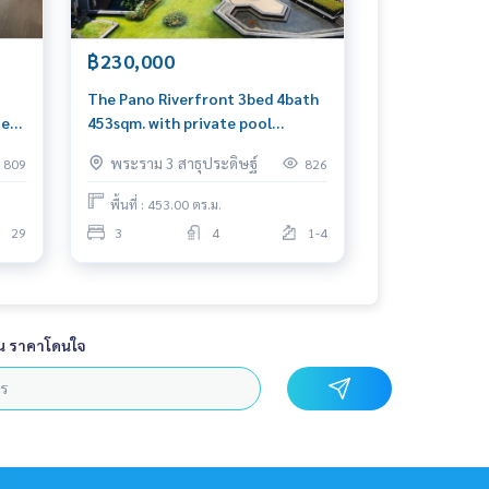
฿230,000
The Pano Riverfront 3bed 4bath
iew
453sqm. with private pool
230,000/mth Am: 0656199198
พระราม 3 สาธุประดิษฐ์
809
826
t:
พื้นที่ : 453.00 ตร.ม.
29
3
4
1-4
น ราคาโดนใจ