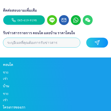
ติดต่อสอบถามเพิ่มเติม
065-619-9198
รับข่าวสารรายการ คอนโด และบ้าน ราคาโดนใจ
คอนโด
ขาย
เช่า
บ้าน
ขาย
เช่า
โครงการของเรา