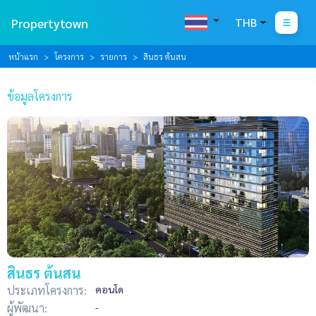
Propertytown
THB
หน้าแรก
โครงการ
รายการ
สินธร ต้นสน
ข้อมูลโครงการ
สินธร ต้นสน
ประเภทโครงการ:
คอนโด
ผู้พัฒนา:
-