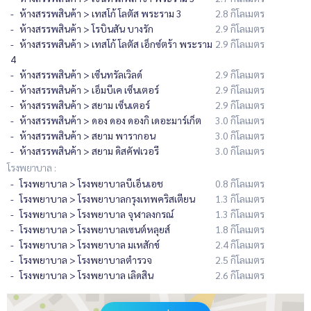
ห้างสรรพสินค้า > เทสโก้ โลตัส พระราม 3
2.8 กิโลเมตร
ห้างสรรพสินค้า > โรบินสัน บางรัก
2.9 กิโลเมตร
ห้างสรรพสินค้า > เทสโก้ โลตัส เอ็กซ์ตร้า พระราม
2.9 กิโลเมตร
4
ห้างสรรพสินค้า > เซ็นทรัลเวิลด์
2.9 กิโลเมตร
ห้างสรรพสินค้า > เอ็มบีเค เซ็นเตอร์
2.9 กิโลเมตร
ห้างสรรพสินค้า > สยาม เซ็นเตอร์
2.9 กิโลเมตร
ห้างสรรพสินค้า > ดอง ดอง ดองกิ เดอะมาร์เก็ต
3.0 กิโลเมตร
ห้างสรรพสินค้า > สยาม พารากอน
3.0 กิโลเมตร
ห้างสรรพสินค้า > สยาม ดิสคัฟเวอรี
3.0 กิโลเมตร
โรงพยาบาล :
โรงพยาบาล > โรงพยาบาลบีเอ็นเอช
0.8 กิโลเมตร
โรงพยาบาล > โรงพยาบาลกรุงเทพคริสเตียน
1.3 กิโลเมตร
โรงพยาบาล > โรงพยาบาล จุฬาลงกรณ์
1.3 กิโลเมตร
โรงพยาบาล > โรงพยาบาลเซนต์หลุยส์
1.8 กิโลเมตร
โรงพยาบาล > โรงพยาบาล มเหสักข์
2.4 กิโลเมตร
โรงพยาบาล > โรงพยาบาลตำรวจ
2.5 กิโลเมตร
โรงพยาบาล > โรงพยาบาล เลิดสิน
2.6 กิโลเมตร