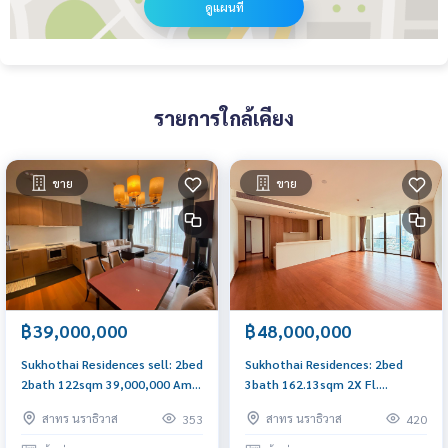
ดูแผนที่
รายการใกล้เคียง
ขาย
ขาย
฿39,000,000
฿48,000,000
Sukhothai Residences sell: 2bed
Sukhothai Residences: 2bed
2bath 122sqm 39,000,000 Am:
3bath 162.13sqm 2X Fl.
0656199198
48,000,000 Am: 0656199198
สาทร นราธิวาส
สาทร นราธิวาส
353
420