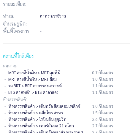
รายละเอียด:
ทำเล:
สาทร นราธิวาส
จำนวนยูนิต:
-
พื้นที่โครงการ:
-
สถานที่ใกล้เคียง
คมนาคม :
MRT สายสีน้ำเงิน > MRT ลุมพินี
0.7 กิโลเมตร
MRT สายสีน้ำเงิน > MRT สีลม
1.0 กิโลเมตร
รถ BRT > BRT อาคารสงเคราะห์
1.1 กิโลเมตร
BTS สายหลัก > BTS ศาลาแดง
1.1 กิโลเมตร
ห้างสรรพสินค้า :
ห้างสรรพสินค้า > เซ็นทรัล สีลมคอมเพล็กซ์
1.0 กิโลเมตร
ห้างสรรพสินค้า > แม็คโคร สาทร
1.5 กิโลเมตร
ห้างสรรพสินค้า > โรบินสัน สุขุมวิท
2.6 กิโลเมตร
ห้างสรรพสินค้า > เทอร์มินอล 21 อโศก
2.7 กิโลเมตร
ห้างสรรพสินค้า > เซ็นทรัลพลาซ่า พระราม 3
2.7 กิโลเมตร