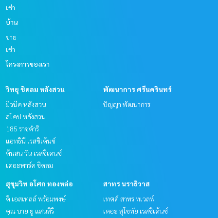
เช่า
บ้าน
ขาย
เช่า
โครงการของเรา
วิทยุ ชิดลม หลังสวน
พัฒนาการ ศรีนครินทร์
มิวนีค หลังสวน
ปัญญา พัฒนาการ
สโคป หลังสวน
185 ราชดำริ
แอทธินี เรสซิเด้นซ์
ต้นสน วัน เรสซิเดนซ์
เดอะพาร์ค ชิดลม
สุขุมวิท อโศก ทองหล่อ
สาทร นราธิวาส
ดิ เอสเทลล์ พร้อมพงษ์
เทตต์ สาทร ทเวลฟ์
คุณ บาย ยู แสนสิริ
เดอะ สุโขทัย เรสซิเด้นซ์