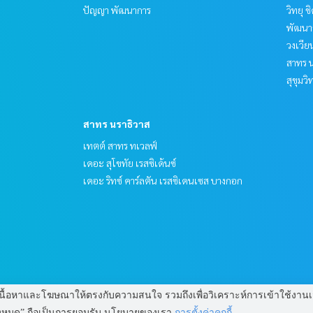
ปัญญา พัฒนาการ
วิทยุ 
พัฒนาก
วงเวีย
สาทร น
สุขุมว
สาทร นราธิวาส
เทตต์ สาทร ทเวลฟ์
เดอะ สุโขทัย เรสซิเด้นซ์
เดอะ ริทซ์ คาร์ลตัน เรสซิเดนเซส บางกอก
 แสดงเนื้อหาและโฆษณาให้ตรงกับความสนใจ รวมถึงเพื่อวิเคราะห์การเข้าใช้ง
ทั้งหมด” ถือเป็นการยอมรับ นโยบายของเรา
การตั้งค่าคุกกี้