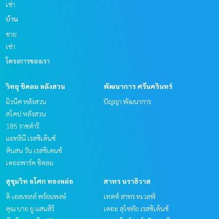
เช่า
บ้าน
ขาย
เช่า
โครงการของเรา
วิทยุ ชิดลม หลังสวน
พัฒนาการ ศรีนครินทร์
มิวนีค หลังสวน
ปัญญา พัฒนาการ
สโคป หลังสวน
185 ราชดำริ
แอทธินี เรสซิเด้นซ์
ต้นสน วัน เรสซิเดนซ์
เดอะพาร์ค ชิดลม
สุขุมวิท อโศก ทองหล่อ
สาทร นราธิวาส
ดิ เอสเทลล์ พร้อมพงษ์
เทตต์ สาทร ทเวลฟ์
คุณ บาย ยู แสนสิริ
เดอะ สุโขทัย เรสซิเด้นซ์