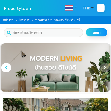
Propertytown
THB
หน้าแรก
โครงการ
พฤกษาวิลล์ 28 วงแหวน-รัตนาธิเบศร์
ค้นหา